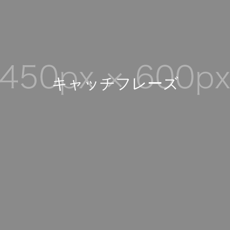
キ
ャ
ッ
チ
フ
レ
ー
ズ